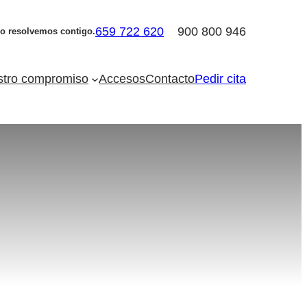
659 722 620
900 800 946
Lo resolvemos contigo.
tro compromiso
Accesos
Contacto
Pedir cita